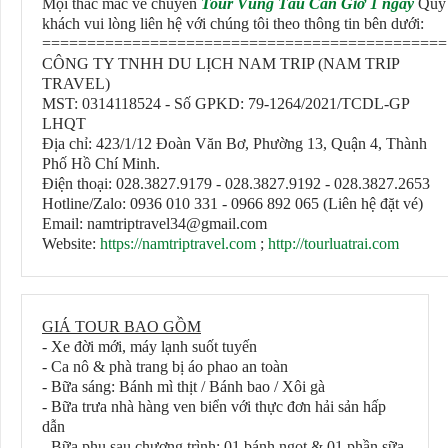
Mọi thắc mắc về chuyến
Tour Vũng Tàu
Cần Giờ
1 ngày
Qúy
khách vui lòng liên hệ với chúng tôi theo thông tin bên dưới:
=============================================
CÔNG TY TNHH DU LỊCH NAM TRIP (NAM TRIP
TRAVEL)
MST: 0314118524 - Số GPKD: 79-1264/2021/TCDL-GP
LHQT
Địa chỉ: 423/1/12 Đoàn Văn Bơ, Phường 13, Quận 4, Thành
Phố Hồ Chí Minh.
Điện thoại: 028.3827.9179 - 028.3827.9192 - 028.3827.2653
Hotline/Zalo: 0936 010 331 - 0966 892 065 (Liên hệ đặt vé)
Email: namtriptravel34@gmail.com
Website:
https://namtriptravel.com
;
http://tourluatrai.com
GIÁ TOUR BAO GỒM
- Xe đời mới, máy lạnh suốt tuyến
- Ca nô & phà trang bị áo phao an toàn
- Bữa sáng: Bánh mì thịt / Bánh bao / Xôi gà
- Bữa trưa nhà hàng ven biển với thực đơn hải sản hấp
dẫn
- Bữa phụ sau chương trình: 01 bánh ngọt & 01 phần sữa