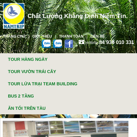
Chất Lượng Khẳng Định Niềm Tin.
TRANG CHỦ
GIỚI THIỆU
THANH TOÁN
LIÊN HỆ
84 936 010 331
Hotline:
TOUR HÀNG NGÀY
TOUR VƯỜN TRÁI CÂY
TOUR LỬA TRẠI TEAM BUILDING
BUS 2 TẦNG
ĂN TỐI TRÊN TÀU