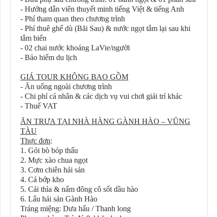
- Hướng dẫn viên thuyết minh tiếng Việt & tiếng Anh
- Phí tham quan theo chương trình
- Phí thuê ghế dù (Bãi Sau) & nước ngọt tắm lại sau khi
tắm biển
- 02 chai nước khoáng LaVie/người
- Bảo hiểm du lịch
GIÁ TOUR KHÔNG BAO GỒM
- Ăn uống ngoài chương trình
- Chi phí cá nhân & các dịch vụ vui chơi giải trí khác
- Thuế VAT
ĂN TRƯA TẠI NHÀ HÀNG GÀNH HÀO – VŨNG
TÀU
Thực đơn
:
1. Gỏi bò bóp thấu
2. Mực xào chua ngọt
3. Cơm chiên hải sản
4. Cá bớp kho
5. Cải thìa & nấm đông cô sốt dầu hào
6. Lẩu hải sản Gành Hào
Tráng miệng: Dưa hấu / Thanh long