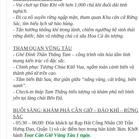
- Vui chơi tại Đảo Khỉ với hơn 1.000 chú khỉ đuôi dài tinh
nghịch.
- Đi ca nô xuyên rừng ngập mặn, tham quan Khu căn cứ Rừng
Sác, tìm hiểu lịch sử hào hùng.
- Tận hưởng không khí trong lành, chiêm ngưỡng hệ sinh thái
rừng đước, bần và những chú cá sấu Hoa Cà ấn tượng.
THAM QUAN VŨNG TÀU
- Ghé Đình Thần Thắng Tam – công trình văn hóa tâm linh
mang kiến trúc cổ đặc sắc.
- Chinh phục Tượng Chúa Kitô Vua, ngắm toàn cảnh biển và
thành phố từ trên cao.
- Tắm biển Bãi Sau, thư giãn giữa “nắng vàng, cát trắng, biển
xanh”.
- Check-in tháp Tam Thắng biểu tượng và khám phá nét bình
yên tại làng chài Bến Đá.
BUỔI SÁNG: KHÁM PHÁ CẦN GIỜ – ĐẢO KHỈ – RỪNG
SÁC
- 05:30 – 06:00: Đón khách tại Rạp Hát Công Nhân (30 Trần
Hưng Đạo, Quận 1) và các điểm hẹn trong bán kính 3km. Khởi
hành
Tour Cần Giờ Vũng Tàu 1 ngày
.