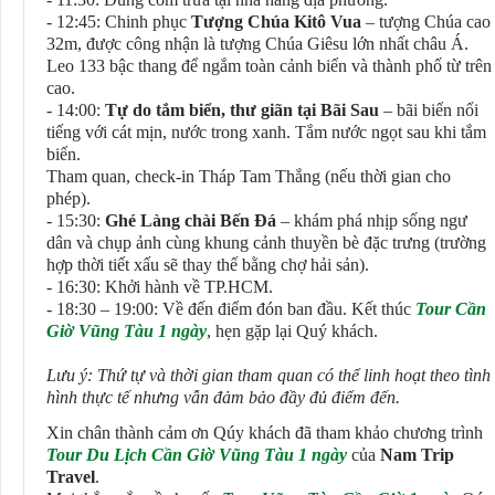
- 12:45: Chinh phục
Tượng Chúa Kitô Vua
– tượng Chúa cao
32m, được công nhận là tượng Chúa Giêsu lớn nhất châu Á.
Leo 133 bậc thang để ngắm toàn cảnh biển và thành phố từ trên
cao.
- 14:00:
Tự do tắm biển, thư giãn tại Bãi Sau
– bãi biển nổi
tiếng với cát mịn, nước trong xanh. Tắm nước ngọt sau khi tắm
biển.
Tham quan, check-in Tháp Tam Thắng (nếu thời gian cho
phép).
- 15:30:
Ghé Làng chài Bến Đá
– khám phá nhịp sống ngư
dân và chụp ảnh cùng khung cảnh thuyền bè đặc trưng (trường
hợp thời tiết xấu sẽ thay thế bằng chợ hải sản).
- 16:30: Khởi hành về TP.HCM.
- 18:30 – 19:00: Về đến điểm đón ban đầu. Kết thúc
Tour Cần
Giờ Vũng Tàu 1 ngày
, hẹn gặp lại Quý khách.
Lưu ý: Thứ tự và thời gian tham quan có thể linh hoạt theo tình
hình thực tế nhưng vẫn đảm bảo đầy đủ điểm đến.
Xin chân thành cảm ơn Qúy khách đã tham khảo chương trình
Tour Du Lịch Cần Giờ Vũng Tàu 1 ngày
của
Nam Trip
Travel
.