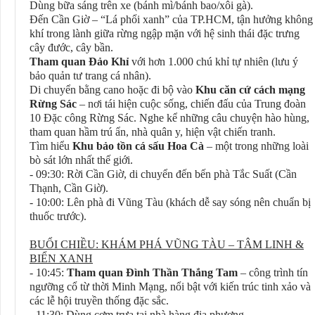
Dùng bữa sáng trên xe (bánh mì/bánh bao/xôi gà).
Đến Cần Giờ – “Lá phổi xanh” của TP.HCM, tận hưởng không
khí trong lành giữa rừng ngập mặn với hệ sinh thái đặc trưng
cây đước, cây bần.
Tham quan Đảo Khỉ
với hơn 1.000 chú khỉ tự nhiên (lưu ý
bảo quản tư trang cá nhân).
Di chuyển bằng cano hoặc đi bộ vào
Khu căn cứ cách mạng
Rừng Sác
– nơi tái hiện cuộc sống, chiến đấu của Trung đoàn
10 Đặc công Rừng Sác. Nghe kể những câu chuyện hào hùng,
tham quan hầm trú ẩn, nhà quân y, hiện vật chiến tranh.
Tìm hiểu
Khu bảo tồn cá sấu Hoa Cà
– một trong những loài
bò sát lớn nhất thế giới.
- 09:30: Rời Cần Giờ, di chuyển đến bến phà Tắc Suất (Cần
Thạnh, Cần Giờ).
- 10:00: Lên phà đi Vũng Tàu (khách dễ say sóng nên chuẩn bị
thuốc trước).
BUỔI CHIỀU: KHÁM PHÁ VŨNG TÀU – TÂM LINH &
BIỂN XANH
- 10:45:
Tham quan Đình Thần Thắng Tam
– công trình tín
ngưỡng cổ từ thời Minh Mạng, nổi bật với kiến trúc tinh xảo và
các lễ hội truyền thống đặc sắc.
- 11:30: Dùng cơm trưa tại nhà hàng địa phương.