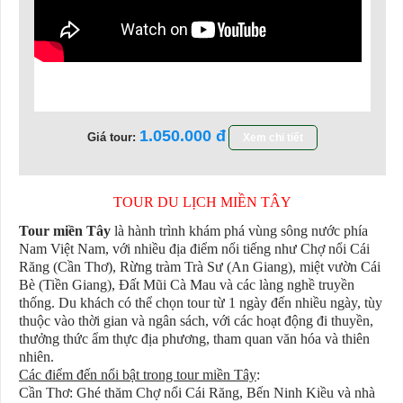
1.050.000
Giá tour:
Xem chi tiết
TOUR DU LỊCH MIỀN TÂY
Tour miền Tây
là hành trình khám phá vùng sông nước phía
Nam Việt Nam, với nhiều địa điểm nổi tiếng như Chợ nổi Cái
Răng (Cần Thơ), Rừng tràm Trà Sư (An Giang), miệt vườn Cái
Bè (Tiền Giang), Đất Mũi Cà Mau và các làng nghề truyền
thống. Du khách có thể chọn tour từ 1 ngày đến nhiều ngày, tùy
thuộc vào thời gian và ngân sách, với các hoạt động đi thuyền,
thưởng thức ẩm thực địa phương, tham quan văn hóa và thiên
nhiên.
Các điểm đến nổi bật trong tour miền Tây
:
Cần Thơ: Ghé thăm Chợ nổi Cái Răng, Bến Ninh Kiều và nhà