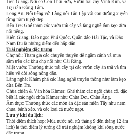
Tiền Giang: Nơi có Cồn Thới Sơn, Vườn trái cây Vĩnh Kim, và
Trại rắn Đồng Tâm.
Long An: Nổi tiếng với Làng nổi Tân Lập với con đường xuyên
rừng tràm tuyệt đẹp.
Bến Tre: Ghé thăm các vườn trái cây và làng nghề làm kẹo dừa
nổi tiếng.
Kiên Giang: Đảo ngọc Phú Quốc, Quần đảo Hải Tặc, và Đảo
Nam Du là những điểm đến hấp dẫn.
Trải nghiệm đặc trưng
:
Chợ nổi: Tham gia các chuyến thuyền để ngắm cảnh và mua
sắm trên các khu chợ nổi như Cái Răng.
Miệt vườn: Thưởng thức trái cây tại các vườn cây ăn trái và tìm
hiểu về đời sống nông dân.
Làng nghề: Khám phá các làng nghề truyền thống như làm kẹo
dừa Bến Tre.
Chùa chiền & Văn hóa Khmer: Ghé thăm các ngôi chùa cổ, đặc
biệt là các ngôi chùa Khmer như Chùa Dơi, Chùa Âng.
Ẩm thực: Thưởng thức các món ăn đặc sản miền Tây như nem
chua, bánh xèo, và các loại cá nước ngọt.
Lưu ý khi du lịch
:
Thời điểm thích hợp: Mùa nước nổi (từ tháng 9 đến tháng 12 âm
lịch) là thời điểm lý tưởng để trải nghiệm không khí sông nước
đặc trưng.