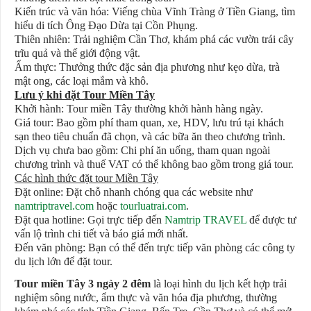
Kiến trúc và văn hóa: Viếng chùa Vĩnh Tràng ở Tiền Giang, tìm
hiểu di tích Ông Đạo Dừa tại Cồn Phụng.
Thiên nhiên: Trải nghiệm Cần Thơ, khám phá các vườn trái cây
trĩu quả và thế giới động vật.
Ẩm thực: Thưởng thức đặc sản địa phương như kẹo dừa, trà
mật ong, các loại mắm và khô.
Lưu ý khi đặt Tour Miền Tây
Khởi hành: Tour miền Tây thường khởi hành hàng ngày.
Giá tour: Bao gồm phí tham quan, xe, HDV, lưu trú tại khách
sạn theo tiêu chuẩn đã chọn, và các bữa ăn theo chương trình.
Dịch vụ chưa bao gồm: Chi phí ăn uống, tham quan ngoài
chương trình và thuế VAT có thể không bao gồm trong giá tour.
Các hình thức đặt tour Miền Tây
Đặt online: Đặt chỗ nhanh chóng qua các website như
namtriptravel.com
hoặc
tourluatrai.com
.
Đặt qua hotline: Gọi trực tiếp đến
Namtrip TRAVEL
để được tư
vấn lộ trình chi tiết và báo giá mới nhất.
Đến văn phòng: Bạn có thể đến trực tiếp văn phòng các công ty
du lịch lớn để đặt tour.
Tour miền Tây 3 ngày 2 đêm
là loại hình du lịch kết hợp trải
nghiệm sông nước, ẩm thực và văn hóa địa phương, thường