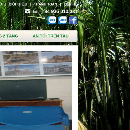
Ủ
GIỚI THIỆU
THANH TOÁN
LIÊN HỆ
84 936 010 331
Hotline:
S 2 TẦNG
ĂN TỐI TRÊN TÀU