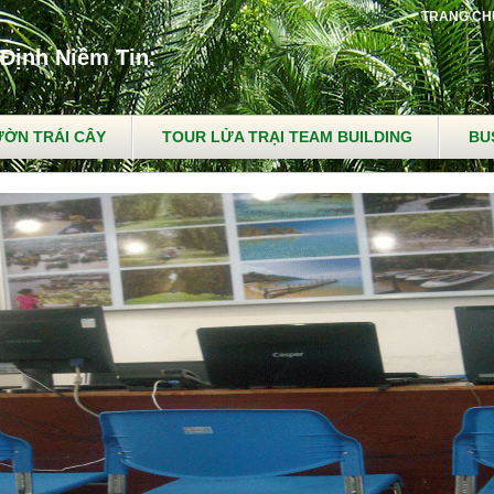
TRANG CH
Định Niềm Tin.
ỜN TRÁI CÂY
TOUR LỬA TRẠI TEAM BUILDING
BU