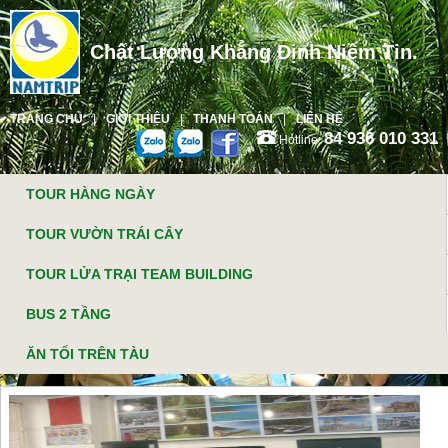
Chất Lượng Khẳng Định Niềm Tin.
TRANG CHỦ
GIỚI THIỆU
THANH TOÁN
LIÊN HỆ
84 936 010 331
Hotline:
TOUR HÀNG NGÀY
TOUR VƯỜN TRÁI CÂY
TOUR LỬA TRẠI TEAM BUILDING
BUS 2 TẦNG
ĂN TỐI TRÊN TÀU