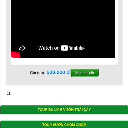
500.000
Giá tour:
Xem chi tiết
11
TOUR DU LỊCH VƯỜN TRÁI CÂY
TOUR VƯỜN CHÔM CHÔM