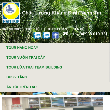
Chất Lượng Khẳng Định Niềm Tin.
TRANG CHỦ
GIỚI THIỆU
THANH TOÁN
LIÊN HỆ
84 936 010 331
Hotline:
TOUR HÀNG NGÀY
TOUR VƯỜN TRÁI CÂY
TOUR LỬA TRẠI TEAM BUILDING
BUS 2 TẦNG
ĂN TỐI TRÊN TÀU