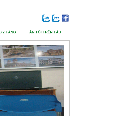
Ủ
GIỚI THIỆU
THANH TOÁN
LIÊN HỆ
84 936 010 331
Hotline:
S 2 TẦNG
ĂN TỐI TRÊN TÀU