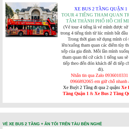
XE BUS 2 TẦNG QUẬN 1
TOUR 4 TIẾNG THAM QUAN 
TÂM THÀNH PHỐ HỒ CHÍ M
(Vé tour 4 tiếng là vé mình được sử
trong 4 tiếng tính từ lúc mình bắt đầu 
Trong thời gian sử dụng mình có 
lên/xuống tham quan các điểm tùy th
xếp của gia đình. Mỗi lần mình xuốn
tham quan thì cứ cách 1 tiếng sau sẽ
tiếp theo đến đón khách để đi tiếp 
đi).
Nhắn tin qua Zalo 0936010331 
0966892065 em giữ chỗ nhanh 
Xe Buýt 2 Tầng đi qua 2 quận
:
Xe 
Tầng Quận 1
&
Xe Bus 2 Tầng Q
VÉ XE BUS 2 TẦNG + ĂN TỐI TRÊN TÀU BẾN NGHÉ