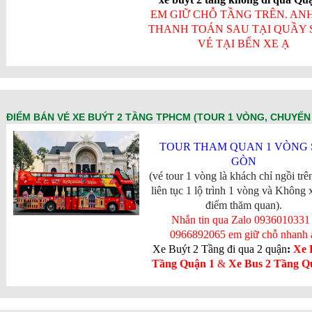
EM GIỮ CHỖ TẦNG TRÊN. ANH
THANH TOÁN SAU TẠI QUẦY 
VÉ TẠI BẾN XE Ạ
ĐIỂM BÁN VÉ XE BUÝT 2 TẦNG TPHCM (TOUR 1 VÒNG, CHUYẾN 
TOUR THAM QUAN 1 VÒNG 
GÒN
(vé tour 1 vòng là khách chỉ ngồi trê
liên tục 1 lộ trình 1 vòng và Không
điểm thăm quan).
Nhắn tin qua Zalo 0936010331 
0966892065 em giữ chỗ nhanh 
Xe Buýt 2 Tầng đi qua 2 quận
:
Xe 
Tầng Quận 1
&
Xe Bus 2 Tầng Q