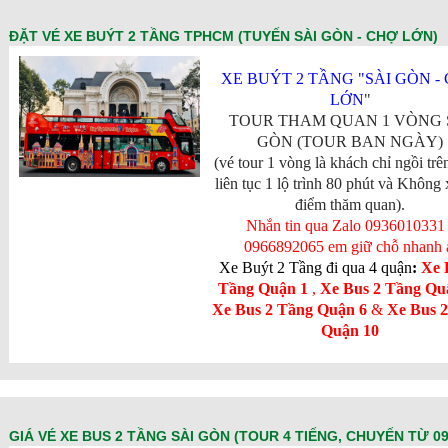
ĐẶT VÉ XE BUÝT 2 TẦNG TPHCM (TUYẾN SÀI GÒN - CHỢ LỚN)
XE BUÝT 2 TẦNG "SÀI GÒN -
LỚN
"
TOUR THAM QUAN 1 VÒNG 
GÒN (TOUR BAN NGÀY)
(vé tour 1 vòng là khách chỉ ngồi trê
liên tục 1 lộ trình 80 phút và Không
điểm thăm quan).
Nhắn tin qua Zalo 0936010331 
0966892065 em giữ chỗ nhanh 
Xe Buýt 2 Tầng đi qua 4 quận
:
Xe 
Tầng Quận 1
,
Xe Bus 2 Tầng Qu
Xe Bus 2 Tầng Quận 6
&
Xe Bus 2
Quận 10
GIÁ VÉ XE BUS 2 TẦNG SÀI GÒN (TOUR 4 TIẾNG, CHUYẾN TỪ 09