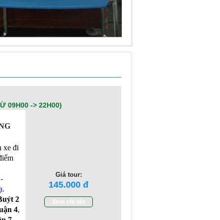
 09H00 -> 22H00)
ẦNG
n xe đi
 điểm
Giá tour:
-
145.000
ạ.
Buýt 2
Xem chi tiết
uận 4
,
ận 7