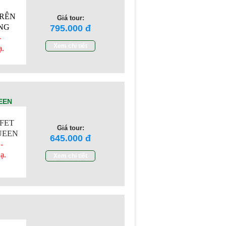
TRÊN
Giá tour:
NG
795.000
-
Xem chi tiết
ạ.
EEN
FFET
Giá tour:
UEEN
645.000
-
ạ.
Xem chi tiết