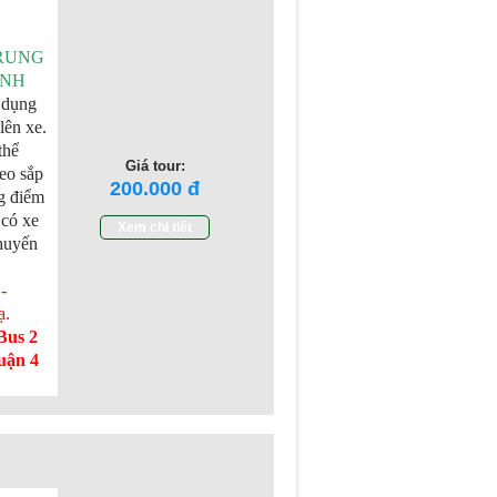
TRUNG
INH
 dụng
lên xe.
thể
Giá tour:
eo sắp
200.000
g điểm
 có xe
Xem chi tiết
chuyến
-
ạ
.
Bus 2
uận 4