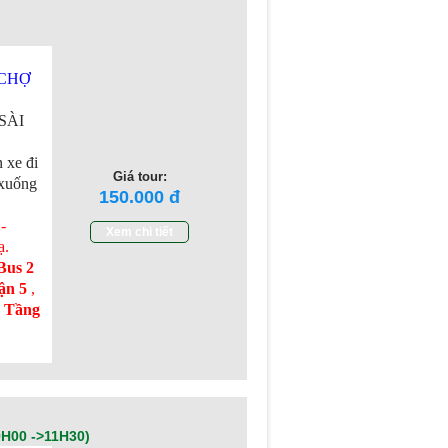
 CHỢ
SÀI
n xe đi
Giá tour:
 xuống
150.000
-
Xem chi tiết
ạ
.
Bus 2
ận 5
,
 Tầng
H00 ->11H30)