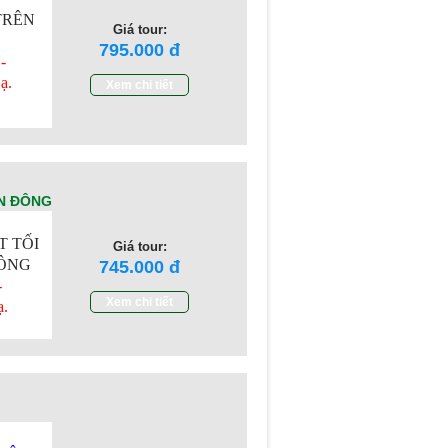
TRÊN
Giá tour:
795.000
-
ạ.
Xem chi tiết
ỄN ĐÔNG
T TỐI
Giá tour:
ĐÔNG
745.000
-
Xem chi tiết
ạ.