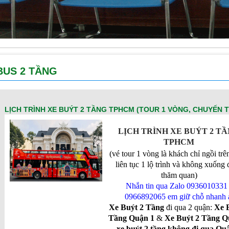
BUS 2 TẦNG
LỊCH TRÌNH XE BUÝT 2 TẦNG TPHCM (TOUR 1 VÒNG, CHUYẾN TỪ
LỊCH TRÌNH XE BUÝT 2 T
TPHCM
(vé tour 1 vòng là khách chỉ ngồi trê
liên tục 1 lộ trình và không xuống
thăm quan)
Nhắn tin qua Zalo 0936010331 
0966892065 em giữ chỗ nhanh 
Xe Buýt 2 Tầng
đi qua 2 quận:
Xe 
Tầng Quận 1
&
Xe Buýt 2 Tầng Q
xe buýt 2 tầng không đi qua Qu