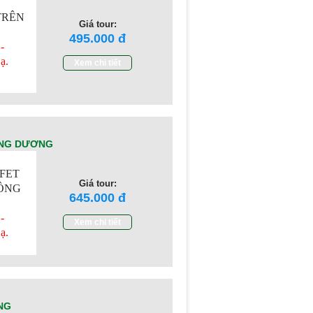
TRÊN
Giá tour:
495.000
-
ạ.
Xem chi tiết
ĐÔNG DƯƠNG
FFET
Giá tour:
ĐÔNG
645.000
-
Xem chi tiết
ạ.
NG