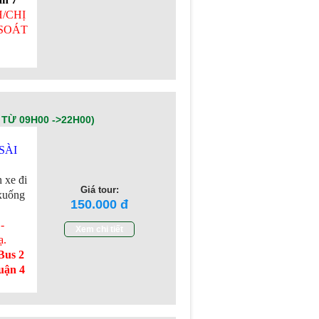
/CHỊ
SOÁT
TỪ 09H00 ->22H00)
SÀI
n xe đi
Giá tour:
 xuống
150.000
-
Xem chi tiết
ạ
.
Bus 2
uận 4