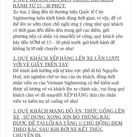
HÀNH TỪ 15 - 30 PHÚT:
Xe bus 2 tầng đến từ thương hiệu Quốc tế City
Sightseeing luôn khởi hành đúng thời gian, vì vậy, để có
thể lên xe sớm chọn chỗ ngồi ưng ý cũng như quý khách
có thời gian đến điểm đón trong giờ cao điểm, gửi
phương tiện cá nhân và mua/đổi vé cứng, quý khách yêu
hãy đến SỚM từ 15 - 30 phút trước giờ khởi hành để
không bị lỡ mất chuyến xe nha!
2. QUÝ KHÁCH XẾP HÀNG LÊN XE LẦN LƯỢT
VỚI VÉ GIẤY TRÊN TAY
:
Để tránh ảnh hưởng trật tự khu vực phố đi bộ Nguyễn
Huệ, trải nghiệm chờ xe bus của du khách, đồng thời
nhân viên xe của Vietnam Sightseeing có thể kiểm soát
được số lượng vé và khách lên xe chính xác, vui lòng quý
khách cầm vé đã mua/đổi XẾP HÀNG đưa cho nhân
viên xe kiểm tra xé cuống vé nha!
3. QUÝ KHÁCH MANG ĐỒ ĂN, THỨC UỐNG LÊN
XE , SỬ DỤNG XONG XIN BỎ THÙNG RÁC
ĐƯỢC ĐỂ TẠI LỐI RA TẦNG 1/ CHỦ ĐỘNG ĐEM
THEO RÁC SAU KHI RỜI XE KẾT THÚC
CHUYẾN ĐI.