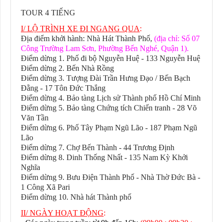
TOUR 4 TIẾNG
I/ LỘ TRÌNH XE ĐI NGANG QUA
:
Địa điểm khởi hành: Nhà Hát Thành Phố,
(địa chỉ: Số 07
Công Trường Lam Sơn, Phường Bến Nghé, Quận 1).
Điểm dừng 1. Phố đi bộ Nguyễn Huệ - 133 Nguyễn Huệ
Điểm dừng 2
. Bến Nhà Rồng
Điểm dừng 3
. Tượng Đài Trần Hưng Đạo / Bến Bạch
Đằng - 17 Tôn Đức Thắng
Điểm dừng 4
. Bảo tàng Lịch sử Thành phố Hồ Chí Minh
Điểm dừng 5
. Bảo tàng Chứng tích Chiến tranh - 28 Võ
Văn Tần
Điểm dừng 6
. Phố Tây Phạm Ngũ Lão - 187 Phạm Ngũ
Lão
Điểm dừng 7
. Chợ Bến Thành - 44 Trương Định
Điểm dừng 8
. Dinh Thống Nhất - 135 Nam Kỳ Khởi
Nghĩa
Điểm dừng 9
. Bưu Điện Thành Phố - Nhà Thờ Đức Bà -
1 Công Xã Pari
Điểm dừng 10
. Nhà hát Thành phố
II/ NGÀY HOẠT ĐỘNG
: