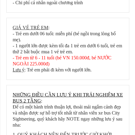
- Chi phí cá nhân ngoài chương trình
GIÁ VÉ TRẺ EM
:
- Trẻ em dưới 06 tuổi: miễn phí (bé ngồi trong lòng bố
mẹ).
- 1 người lớn được kèm tối đa 1 trẻ em dưới 6 tuổi, trẻ em
thứ 2 bắt buộc mua 1 vé trẻ em.
- Trẻ em từ 6 - 11 tuổi (bé VN 150.000đ, bé NƯỚC
NGOÀI 225.000đ)
Lưu ý
: Trẻ em phải đi kèm với người lớn.
NHỮNG ĐIỀU CẦN LƯU Ý KHI TRẢI NGHIỆM XE
BUS 2 TẦNG
:
Để có một hành trình thuận lợi, thoải mái ngắm cảnh đẹp
và nhận được sự hỗ trợ tốt nhất từ nhân viên xe bus City
Sightseeing, quý khách hãy NOTE ngay những lưu ý sau
nha:
1. QUÝ KHÁCH NÊN ĐẾN TRƯỚC GIỜ KHỞI