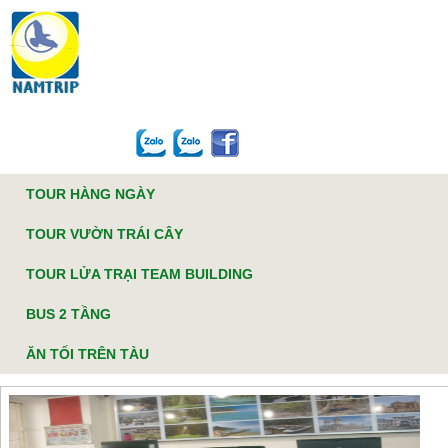
Chất Lượng Khẳng Định Niềm Tin.
TRANG CHỦ
GIỚI THIỆU
THANH TOÁN
LIÊN HỆ
84 936 010 331
Hotline:
TOUR HÀNG NGÀY
TOUR VƯỜN TRÁI CÂY
TOUR LỬA TRẠI TEAM BUILDING
BUS 2 TẦNG
ĂN TỐI TRÊN TÀU