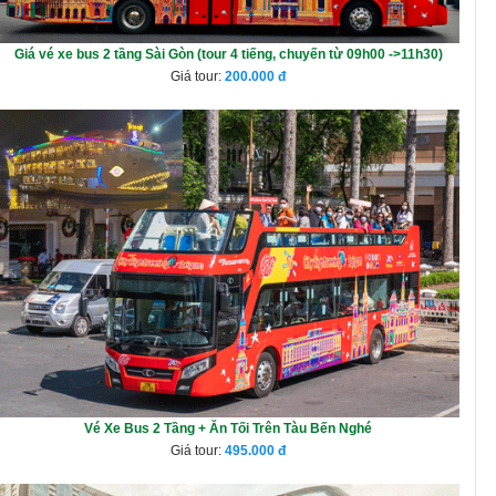
Giá vé xe bus 2 tầng Sài Gòn (tour 4 tiếng, chuyến từ 09h00 ->11h30)
Giá tour:
200.000
Vé Xe Bus 2 Tầng + Ăn Tối Trên Tàu Bến Nghé
Giá tour:
495.000