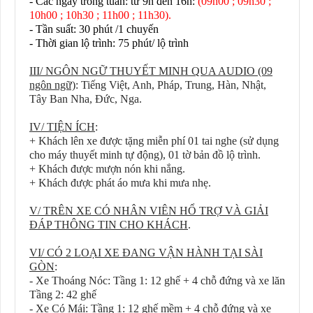
- Các ngày trong tuần
:
từ 9h đến 16h:
(09h00 ; 09h30 ;
10h00 ; 10h30 ; 11h00 ; 11h30).
- Tần suất: 30 phút /1 chuyến
- Thời gian lộ trình: 75 phút/ lộ trình
III/ NGÔN NGỮ THUYẾT MINH QUA AUDIO (09
ngôn ngữ)
: Tiếng Việt, Anh, Pháp, Trung, Hàn, Nhật,
Tây Ban Nha, Đức, Nga.
IV/ TIỆN ÍCH
:
+ Khách lên xe được tặng miễn phí 01 tai nghe (sử dụng
cho máy thuyết minh tự động), 01 tờ bản đồ lộ trình.
+ Khách được mượn nón khi nắng.
+ Khách được phát áo mưa khi mưa nhẹ.
V/ TRÊN XE CÓ NHÂN VIÊN HỔ TRỢ VÀ GIẢI
ĐÁP THÔNG TIN CHO KHÁCH
.
VI/ CÓ 2 LOẠI XE ĐANG VẬN HÀNH TẠI SÀI
GÒN
:
- Xe Thoáng Nóc: Tầng 1: 12 ghế + 4 chỗ đứng và xe lăn
Tầng 2: 42 ghế
- Xe Có Mái: Tầng 1: 12 ghế mềm + 4 chỗ đứng và xe