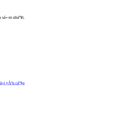
 sá»›m nháº¥t.
á»­i yÃªu cáº§u