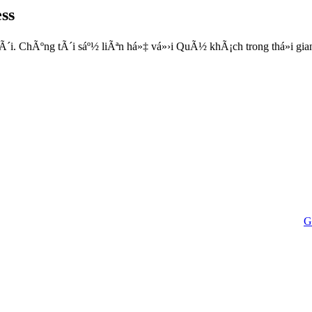
ss
 ChÃºng tÃ´i sáº½ liÃªn há»‡ vá»›i QuÃ½ khÃ¡ch trong thá»i gian
G