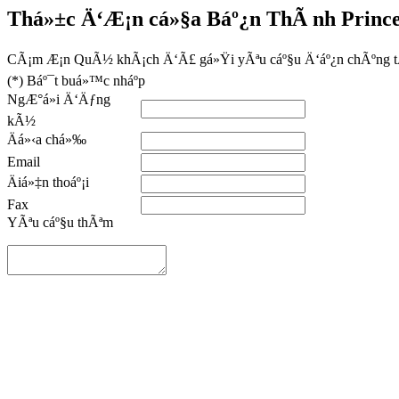
Thá»±c Ä‘Æ¡n cá»§a Báº¿n ThÃ nh Prince
CÃ¡m Æ¡n QuÃ½ khÃ¡ch Ä‘Ã£ gá»Ÿi yÃªu cáº§u Ä‘áº¿n chÃºng tÃ´i.
(*) Báº¯t buá»™c nháº­p
NgÆ°á»i Ä‘Äƒng
kÃ½
Äá»‹a chá»‰
Email
Äiá»‡n thoáº¡i
Fax
YÃªu cáº§u thÃªm